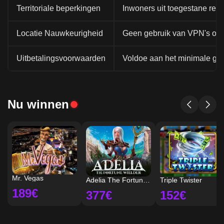
Territoriale beperkingen
Inwoners uit toegestane regi
Locatie Nauwkeurigheid
Geen gebruik van VPN's of p
Uitbetalingsvoorwaarden
Voldoe aan het minimale geld
Nu winnen
Mr. Vegas
Adelia The Fortune Wielder
Triple Twister
189€
377€
152€