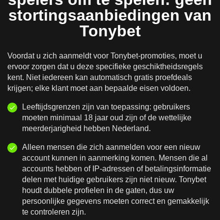
stortingsaanbiedingen van
Tonybet
Voordat u zich aanmeldt voor Tonybet-promoties, moet u
ervoor zorgen dat u deze specifieke geschiktheidsregels
kent. Niet iedereen kan automatisch gratis proefdeals
krijgen; elke klant moet aan bepaalde eisen voldoen.
Leeftijdsgrenzen zijn van toepassing: gebruikers
moeten minimaal 18 jaar oud zijn of de wettelijke
meerderjarigheid hebben Nederland.
Alleen mensen die zich aanmelden voor een nieuw
account kunnen in aanmerking komen. Mensen die al
accounts hebben of IP-adressen of betalingsinformatie
delen met huidige gebruikers zijn niet nieuw. Tonybet
houdt dubbele profielen in de gaten, dus uw
persoonlijke gegevens moeten correct en gemakkelijk
te controleren zijn.