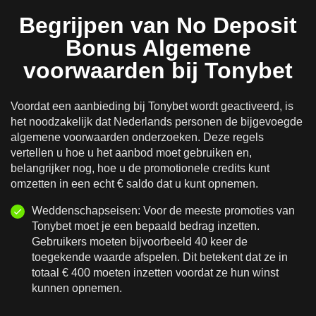
Begrijpen van No Deposit
Bonus Algemene
voorwaarden bij Tonybet
Voordat een aanbieding bij Tonybet wordt geactiveerd, is
het noodzakelijk dat Nederlands personen de bijgevoegde
algemene voorwaarden onderzoeken. Deze regels
vertellen u hoe u het aanbod moet gebruiken en,
belangrijker nog, hoe u de promotionele credits kunt
omzetten in een echt € saldo dat u kunt opnemen.
Weddenschapseisen: Voor de meeste promoties van
Tonybet moet je een bepaald bedrag inzetten.
Gebruikers moeten bijvoorbeeld 40 keer de
toegekende waarde afspelen. Dit betekent dat ze in
totaal € 400 moeten inzetten voordat ze hun winst
kunnen opnemen.