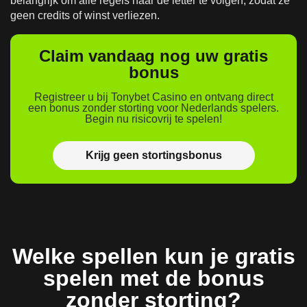
belangrijk om alle regels naar de letter te volgen, zodat ze
geen credits of winst verliezen.
Claim vandaag nog uw gratis
bonus
Registreer u bij Tonybet Casino en ontvang direct
een bonus zonder storting voor Nederlands spelers.
Begin nu risicovrij te spelen!
Krijg geen stortingsbonus
Welke spellen kun je gratis
spelen met de bonus
zonder storting?