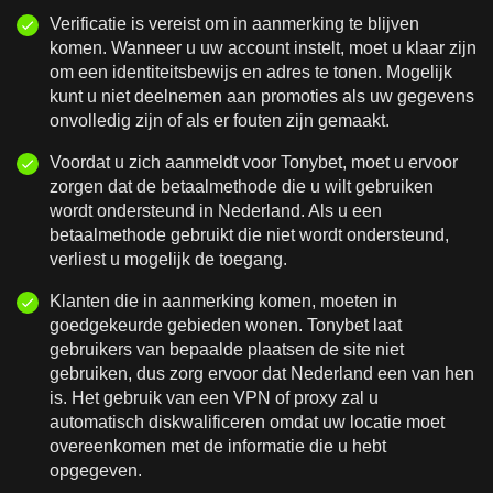
Verificatie is vereist om in aanmerking te blijven
komen. Wanneer u uw account instelt, moet u klaar zijn
om een identiteitsbewijs en adres te tonen. Mogelijk
kunt u niet deelnemen aan promoties als uw gegevens
onvolledig zijn of als er fouten zijn gemaakt.
Voordat u zich aanmeldt voor Tonybet, moet u ervoor
zorgen dat de betaalmethode die u wilt gebruiken
wordt ondersteund in Nederland. Als u een
betaalmethode gebruikt die niet wordt ondersteund,
verliest u mogelijk de toegang.
Klanten die in aanmerking komen, moeten in
goedgekeurde gebieden wonen. Tonybet laat
gebruikers van bepaalde plaatsen de site niet
gebruiken, dus zorg ervoor dat Nederland een van hen
is. Het gebruik van een VPN of proxy zal u
automatisch diskwalificeren omdat uw locatie moet
overeenkomen met de informatie die u hebt
opgegeven.