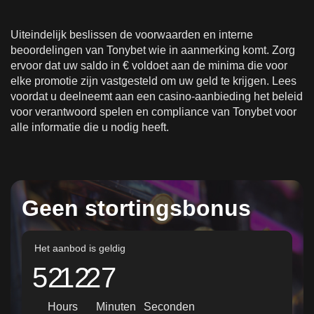
Uiteindelijk beslissen de voorwaarden en interne
beoordelingen van Tonybet wie in aanmerking komt. Zorg
ervoor dat uw saldo in € voldoet aan de minima die voor
elke promotie zijn vastgesteld om uw geld te krijgen. Lees
voordat u deelneemt aan een casino-aanbieding het beleid
voor verantwoord spelen en compliance van Tonybet voor
alle informatie die u nodig heeft.
Geen stortingsbonus
Het aanbod is geldig
52
12
26
Hours
Minuten
Seconden