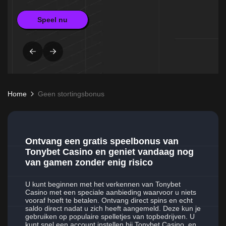
Speel nu
Home
Geen stortingsbonus
Ontvang een gratis speelbonus van
Tonybet Casino en geniet vandaag nog
van gamen zonder enig risico
U kunt beginnen met het verkennen van Tonybet
Casino met een speciale aanbieding waarvoor u niets
vooraf hoeft te betalen. Ontvang direct spins en echt
saldo direct nadat u zich heeft aangemeld. Deze kun je
gebruiken op populaire spelletjes van topbedrijven. U
kunt snel een account instellen bij Tonybet Casino, en