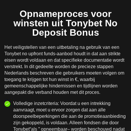
Opnameproces voor
winsten uit Tonybet No
Deposit Bonus
Het veiligstellen van een uitbetaling na gebruik van een
Tonybet no upfront funds-aanbod houdt in dat aan strikte
eisen wordt voldaan en dat specifieke documentatie wordt
verstrekt. In dit gedeelte worden de precieze stappen
Nederlands beschreven die gebruikers moeten volgen om
toegang te krijgen tot hun winst in €, waarbij
gemeenschappelijke hindernissen en tijdlijnen worden
aangepakt die verband houden met dit proces.
Volledige inzetcriteria: Voordat u een intrekking
aanvraagt, moet u ervoor zorgen dat aan alle
doorspeelbeperkingen die aan de promotieaanbieding
zijn gekoppeld, is voldaan. Alleen fondsen die door
Tonybet“als ” opneembaar– worden beschouwd nadat