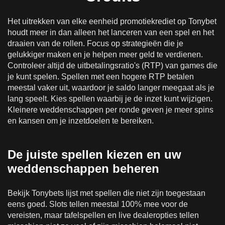
Het uitrekken van elke eenheid promotiekrediet op Tonybet
houdt meer in dan alleen het lanceren van een spel en het
draaien van de rollen. Focus op strategieën die je
gelukkiger maken en je helpen meer geld te verdienen.
Controleer altijd de uitbetalingsratio's (RTP) van games die
je kunt spelen. Spellen met een hogere RTP betalen
meestal vaker uit, waardoor je saldo langer meegaat als je
lang speelt. Kies spellen waarbij je de inzet kunt wijzigen.
Kleinere weddenschappen per ronde geven je meer spins
en kansen om je inzetdoelen te bereiken.
De juiste spellen kiezen en uw
weddenschappen beheren
Bekijk Tonybets lijst met spellen die niet zijn toegestaan
eens goed. Slots tellen meestal 100% mee voor de
vereisten, maar tafelspellen en live dealeropties tellen