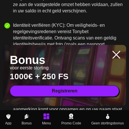
ze aan de vastgestelde omzet hebben voldaan, zullen
in uw saldo in echt geld verschijnen.
Identiteit verifiëren (KYC): Om veiligheids- en
regelgevingsredenen vereist Tonybet
identiteitsverificatie. Ontvang scans van een geldig
identiteitsbewijs met foto (zoals een paspoort,
identiteitskaart of rijbewijs) en een bewijs van adres,
Bonus
zoals een energierekening of bankafschrift van de
afgelopen drie maanden. Gebruik het beveiligde
voor eerste storting
uploadportaal in uw accountdashboard om deze te
1000€ + 250 FS
verzenden.
Kies een manier om op te nemen: U kunt betalen met
Registreren
e-wallets, bankoverschrijvingen en kaarten bij Tonybet.
Zorg ervoor dat de door u gekozen methode in
aanmerking komt voor opnames en op uw naam staat.
Het bedrag dat u wilt opnemen moet tussen de
minimale en maximale transactielimieten van het
App
Bonus
Menu
Promo Code
Geen stortingsbonus
casino liggen, die meestal tussen € 10 en € 5.000 per