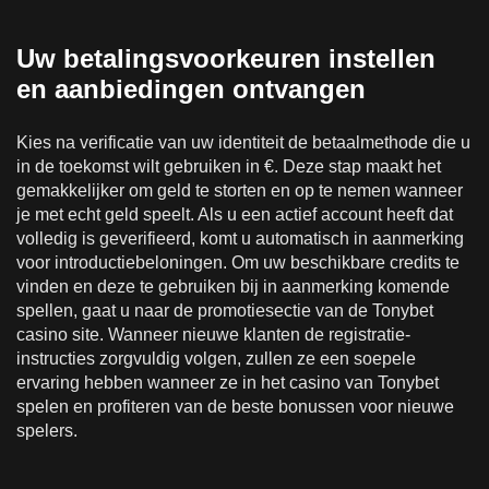
Uw betalingsvoorkeuren instellen
en aanbiedingen ontvangen
Kies na verificatie van uw identiteit de betaalmethode die u
in de toekomst wilt gebruiken in €. Deze stap maakt het
gemakkelijker om geld te storten en op te nemen wanneer
je met echt geld speelt. Als u een actief account heeft dat
volledig is geverifieerd, komt u automatisch in aanmerking
voor introductiebeloningen. Om uw beschikbare credits te
vinden en deze te gebruiken bij in aanmerking komende
spellen, gaat u naar de promotiesectie van de Tonybet
casino site. Wanneer nieuwe klanten de registratie-
instructies zorgvuldig volgen, zullen ze een soepele
ervaring hebben wanneer ze in het casino van Tonybet
spelen en profiteren van de beste bonussen voor nieuwe
spelers.