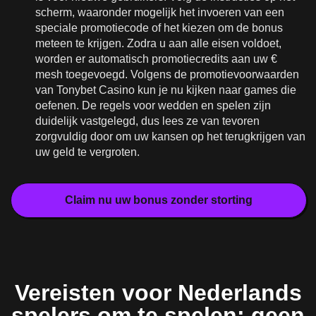
scherm, waaronder mogelijk het invoeren van een
speciale promotiecode of het kiezen om de bonus
meteen te krijgen. Zodra u aan alle eisen voldoet,
worden er automatisch promotiecredits aan uw €
mesh toegevoegd. Volgens de promotievoorwaarden
van Tonybet Casino kun je nu kijken naar games die
oefenen. De regels voor wedden en spelen zijn
duidelijk vastgelegd, dus lees ze van tevoren
zorgvuldig door om uw kansen op het terugkrijgen van
uw geld te vergroten.
Claim nu uw bonus zonder storting
Vereisten voor Nederlands
spelers om te spelen: geen