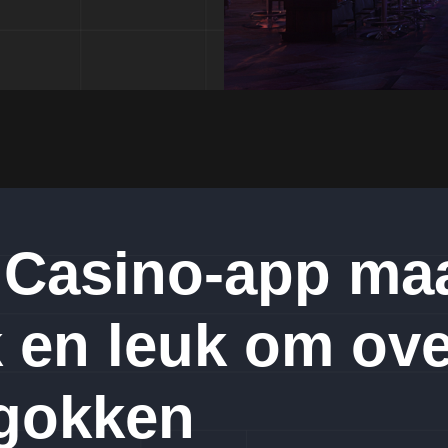
 Casino-app maa
 en leuk om ove
 gokken