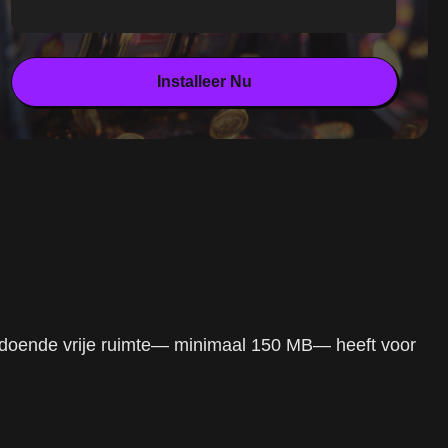
Installeer Nu
oldoende vrije ruimte— minimaal 150 MB— heeft voor