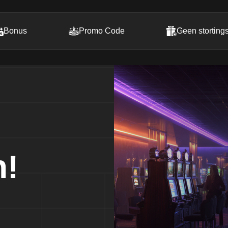
Bonus
Promo Code
Geen storting
n!