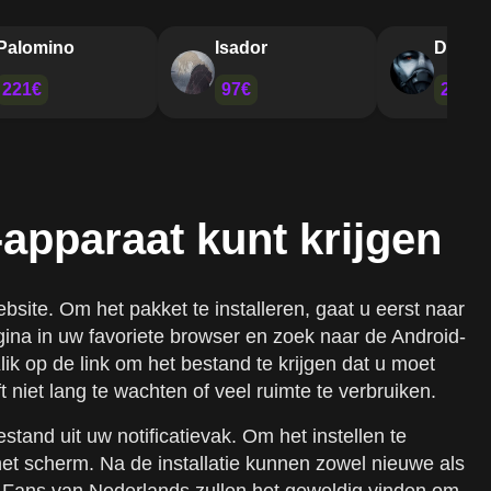
Palomino
Isador
Decay
221€
97€
253€
apparaat kunt krijgen
ebsite. Om het pakket te installeren, gaat u eerst naar
ina in uw favoriete browser en zoek naar de Android-
k op de link om het bestand te krijgen dat u moet
niet lang te wachten of veel ruimte te verbruiken.
tand uit uw notificatievak. Om het instellen te
 het scherm. Na de installatie kunnen zowel nieuwe als
 Fans van Nederlands zullen het geweldig vinden om