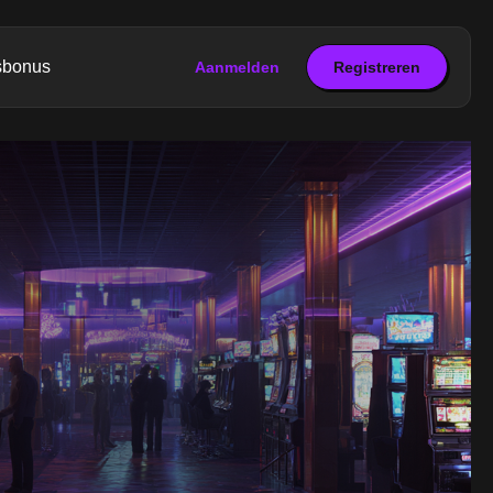
sbonus
Aanmelden
Registreren