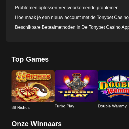
Problemen oplossen Veelvoorkomende problemen
Hoe maak je een nieuw account met de Tonybet Casino
Beschikbare Betaalmethoden In De Tonybet Casino Ap
Het verkennen van de slotspelbibliotheek in de Tonybe
Game Providers En Unieke Functies
Jackpots En Gratis Speel Opties
Top Games
Hoe u casinotafels kunt beleven
Hoe de app te gebruiken
Snel begin van sessie- en tafelselectie
Uw ervaring uniek maken
Hoe u met uw bonussen en promoties kunt omgaan in 
Turbo Play
Double Wammy
88 Riches
Hoe u aanbiedingen kunt activeren en volgen
Onze Winnaars
Best Practices voor Nederlands gebruikers