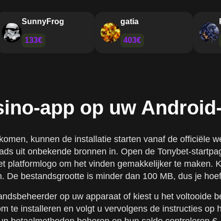
form
SunnyFrog
gatia
133€
403€
ay uniek te maken
Tonybet Casino-app
ino-app op uw Android-
komen, kunnen de installatie starten vanaf de officiële w
it
oads uit onbekende bronnen in. Open de Tonybet-startpag
 platformlogo om het vinden gemakkelijker te maken. Kli
 De bestandsgrootte is minder dan 100 MB, dus je hoeft 
dsbeheerder op uw apparaat of kiest u het voltooide bes
om te installeren en volgt u vervolgens de instructies op
 klantenservice
hun betaalmethoden beheren en hun saldo controleren €.