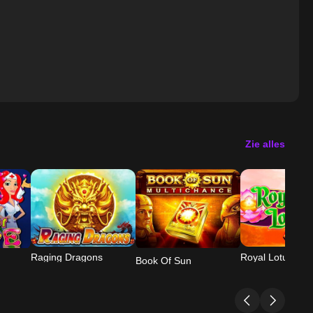
Zie alles
Raging Dragons
Royal Lotus (Pla
Book Of Sun