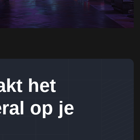
kt het
ral op je