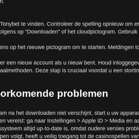
n.
ybet te vinden. Controleer de spelling opnieuw om er zek
rvolgens op "Downloaden" of het cloudpictogram. Gebrui
volgens op het nieuwe pictogram om te starten. Meldingen
r een nieuw account als u nieuw bent. Houd inloggegeven
aalmethoden. Deze stap is cruciaal voordat u een storting
oorkomende problemen
ram na het downloaden niet verschijnt, start u uw appa
gen vereist: ga naar Instellingen > Apple ID > Media en
systeem altijd up-to-date is, omdat oudere versies pro
n volgt, heeft u veilig toegang tot de casinospellen va