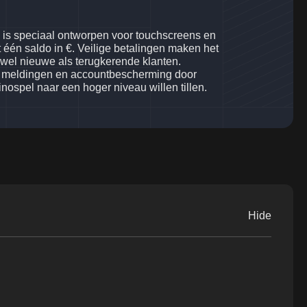
m is speciaal ontworpen voor touchscreens en
t één saldo in €. Veilige betalingen maken het
owel nieuwe als terugkerende klanten.
e meldingen en accountbescherming door
ospel naar een hoger niveau willen tillen.
Hide