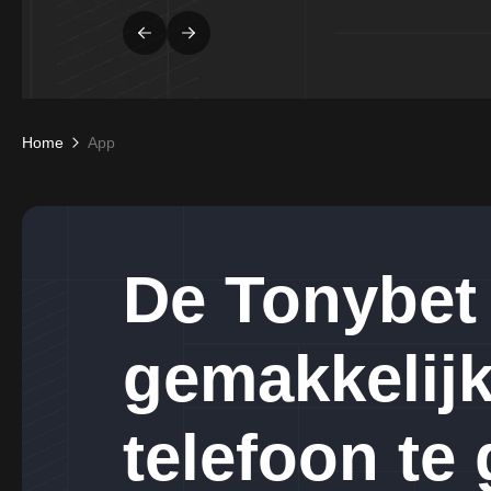
Home
App
De Tonybet
gemakkelijk
telefoon te