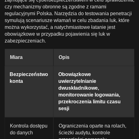
czy mechanizmy obronne są zgodne z ramami
regulacyjnymi Polska. Narzędzia do testowania penetracji
symulują scenariusze włamań w celu zbadania luk, które
można wykorzystać, a natychmiastowe łatanie jest
obowiązkowe w przypadku pojawienia się luk w
zabezpieczeniach.
Miara
Opis
Bezpieczeństwo
Obowiązkowe
konta
uwierzytelnianie
dwuskładnikowe,
monitorowanie logowania,
przekroczenia limitu czasu
sesji
Kontrola dostępu
Ograniczenia oparte na rolach,
do danych
ścieżki audytu, kontrole