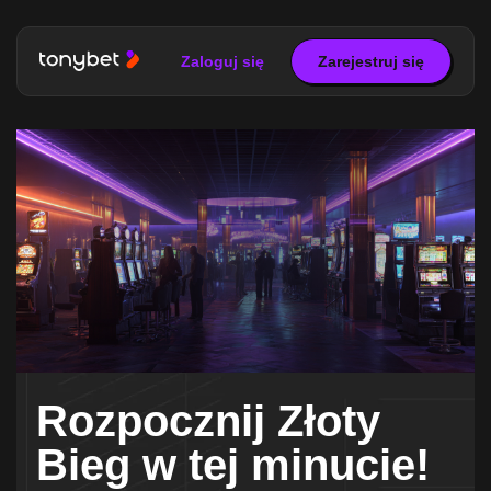
Zaloguj się
Zarejestruj się
Rozpocznij Złoty
Bieg w tej minucie!