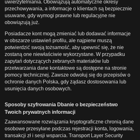
uwierzytelniania. Obowiązują automatyczne okresy
przechowywania, a informacje o klientach są bezpiecznie
usuwane, gdy wymogi prawne lub regulacyjne nie
obowiązują już.
Posiadacze kont mogą zmieniać lub dodawać informacje
w obszarze ustawień profilu, ale najpierw muszą
potwierdzić swoją tożsamość, aby upewnić się, że nie
zostaną one niewłaściwie wykorzystane. W przypadku
zapytań dotyczących zebranych materiałów lub
przetwarzania dane kontaktowe są dostępne na stronie
pomocy technicznej. Zawsze odwołuj się do przepisów o
ochronie danych Polska, gdy żądasz dostosowania lub
usunięcia danych osobowych.
Sposoby szyfrowania Dbanie o bezpieczeństwo
Twoich prywatnych informacji
Zaawansowane rozwiązania kryptograficzne chronią dane
osobowe przesyłane podczas rejestracji konta, logowania,
transakcji zł i sesji wsparcia. Transport Layer Security