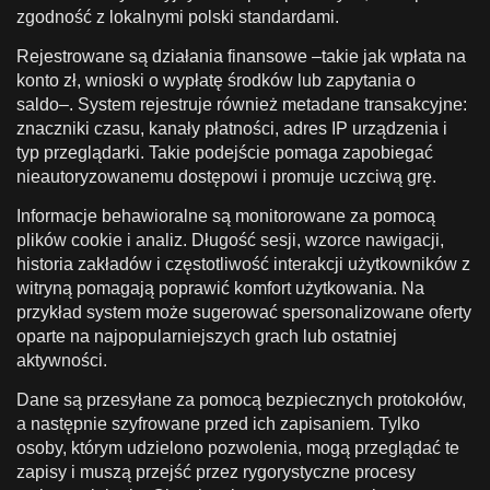
zgodność z lokalnymi polski standardami.
Rejestrowane są działania finansowe –takie jak wpłata na
konto zł, wnioski o wypłatę środków lub zapytania o
saldo–. System rejestruje również metadane transakcyjne:
znaczniki czasu, kanały płatności, adres IP urządzenia i
typ przeglądarki. Takie podejście pomaga zapobiegać
nieautoryzowanemu dostępowi i promuje uczciwą grę.
Informacje behawioralne są monitorowane za pomocą
plików cookie i analiz. Długość sesji, wzorce nawigacji,
historia zakładów i częstotliwość interakcji użytkowników z
witryną pomagają poprawić komfort użytkowania. Na
przykład system może sugerować spersonalizowane oferty
oparte na najpopularniejszych grach lub ostatniej
aktywności.
Dane są przesyłane za pomocą bezpiecznych protokołów,
a następnie szyfrowane przed ich zapisaniem. Tylko
osoby, którym udzielono pozwolenia, mogą przeglądać te
zapisy i muszą przejść przez rygorystyczne procesy