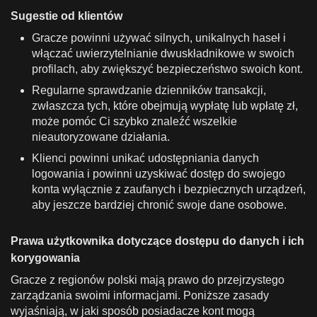
Sugestie od klientów
Gracze powinni używać silnych, unikalnych haseł i
włączać uwierzytelnianie dwuskładnikowe w swoich
profilach, aby zwiększyć bezpieczeństwo swoich kont.
Regularne sprawdzanie dzienników transakcji,
zwłaszcza tych, które obejmują wypłatę lub wpłatę zł,
może pomóc Ci szybko znaleźć wszelkie
nieautoryzowane działania.
Klienci powinni unikać udostępniania danych
logowania i powinni uzyskiwać dostęp do swojego
konta wyłącznie z zaufanych i bezpiecznych urządzeń,
aby jeszcze bardziej chronić swoje dane osobowe.
Prawa użytkownika dotyczące dostępu do danych i ich
korygowania
Gracze z regionów polski mają prawo do przejrzystego
zarządzania swoimi informacjami. Poniższe zasady
wyjaśniają, w jaki sposób posiadacze kont mogą