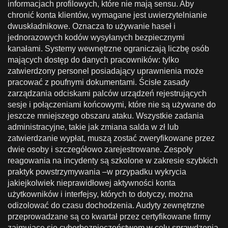
informacjach profilowych, które nie mają sensu. Aby
chronić konta klientów, wymagane jest uwierzytelnianie
dwuskładnikowe. Oznacza to używanie haseł i
jednorazowych kodów wysyłanych bezpiecznymi
kanałami. Systemy wewnętrzne ograniczają liczbę osób
mających dostęp do danych pracowników: tylko
zatwierdzony personel posiadający uprawnienia może
pracować z poufnymi dokumentami. Ścisłe zasady
zarządzania odciskami palców urządzeń rejestrujących
sesje i połączeniami końcowymi, które nie są używane do
jeszcze mniejszego obszaru ataku. Wszystkie zadania
administracyjne, takie jak zmiana salda w zł lub
zatwierdzanie wypłat, muszą zostać zweryfikowane przez
dwie osoby i szczegółowo zarejestrowane. Zespoły
reagowania na incydenty są szkolone w zakresie szybkich
praktyk powstrzymywania –w przypadku wykrycia
jakiejkolwiek nieprawidłowej aktywności konta
użytkowników i interfejsy, których to dotyczy, można
odizolować do czasu dochodzenia. Audyty zewnętrzne
przeprowadzane są co kwartał przez certyfikowane firmy
zajmujące się cyberbezpieczeństwem w celu sprawdzenia,