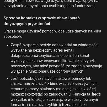
podejrzenia niewłaściwego użycia, które mają wpływ na
zarządzanie danymi konta osobistego lub funduszami.
Sposoby kontaktu w sprawie obaw i pytań
dotyczących prywatności
Gracze mogą uzyskać pomoc w obsłudze danych na kilka
sposobów.
Zespół wsparcia będzie odpowiadał na wiadomości
wysyłane na bezpieczny adres e-mail
dataprotection@tonybercasino.com
. Ten kanał
wykorzystuje zaawansowane filtrowanie skrzynek
pocztowych, aby mieć pewność, że żądania otrzymują
wyłącznie funkcjonariusze ochrony danych.
Jeśli potrzebujesz natychmiastowej pomocy lub
chcesz porozmawiać z kimś w czasie rzeczywistym,
centrum pomocy platformy ma opcję czatu, z której
możesz skorzystać po zalogowaniu. Funkcja ta śledzi
wszystkie interakcje, zapisując je w zaszyfrowanym
formacie, co ułatwia szybkie ich znalezienie i