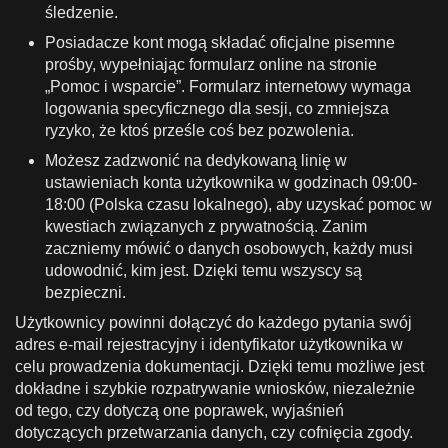
śledzenie.
Posiadacze kont mogą składać oficjalne pisemne
prośby, wypełniając formularz online na stronie
„Pomoc i wsparcie”. Formularz internetowy wymaga
logowania specyficznego dla sesji, co zmniejsza
ryzyko, że ktoś prześle coś bez pozwolenia.
Możesz zadzwonić na dedykowaną linię w
ustawieniach konta użytkownika w godzinach 09:00-
18:00 (Polska czasu lokalnego), aby uzyskać pomoc w
kwestiach związanych z prywatnością. Zanim
zaczniemy mówić o danych osobowych, każdy musi
udowodnić, kim jest. Dzięki temu wszyscy są
bezpieczni.
Użytkownicy powinni dołączyć do każdego pytania swój
adres e-mail rejestracyjny i identyfikator użytkownika w
celu prowadzenia dokumentacji. Dzięki temu możliwe jest
dokładne i szybkie rozpatrywanie wniosków, niezależnie
od tego, czy dotyczą one poprawek, wyjaśnień
dotyczących przetwarzania danych, czy cofnięcia zgody.