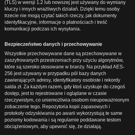
(TLS) w wersji 1.2 lub nowszej jest używany do wymiany
kluczy i innych wrażliwych działań. Dzięki temu osoby
trzecie nie mogą czytać takich rzeczy, jak dokumenty
identyfikacyjne, informacje o płatnościach i treść
komunikacji podczas ich wysyłania.
Bezpieczeństwo danych i przechowywanie
Wszystkie przechowywane dane są przechowywane w
zaszyfrowanych przestrzeniach przy użyciu algorytmów,
które są szeroko stosowane w branży. Na przykład AES-
256 jest używany w przypadku pól bazy danych
zawierających adresy, identyfikatory osobiste i rekordy
salda zł. Za każdym razem, gdy ktoś uzyskuje do czegoś
dostęp, jest to rejestrowane i oglądane w czasie
rzeczywistym, co uniemożliwia osobom nieupoważnionym
zobaczenie tego. Repozytoria kopii zapasowych i
protokoły odzyskiwania po awarii wykorzystują te same
poziomy kodowania i są regularnie poddawane testom
obciążeniowym, aby upewnić się, że działają.