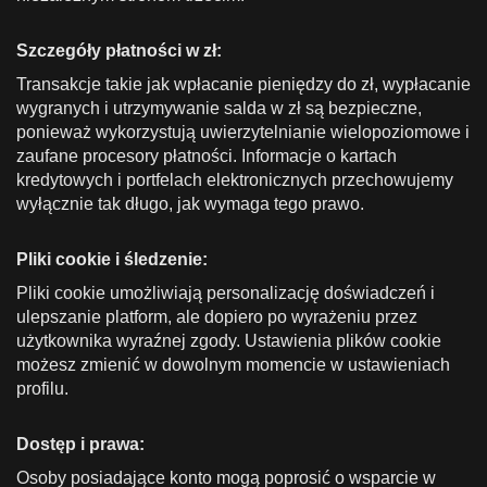
Szczegóły płatności w zł:
Transakcje takie jak wpłacanie pieniędzy do zł, wypłacanie
wygranych i utrzymywanie salda w zł są bezpieczne,
ponieważ wykorzystują uwierzytelnianie wielopoziomowe i
zaufane procesory płatności. Informacje o kartach
kredytowych i portfelach elektronicznych przechowujemy
wyłącznie tak długo, jak wymaga tego prawo.
Pliki cookie i śledzenie:
Pliki cookie umożliwiają personalizację doświadczeń i
ulepszanie platform, ale dopiero po wyrażeniu przez
użytkownika wyraźnej zgody. Ustawienia plików cookie
możesz zmienić w dowolnym momencie w ustawieniach
profilu.
Dostęp i prawa:
Osoby posiadające konto mogą poprosić o wsparcie w