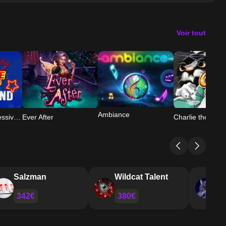
Voir tout
Ambiance
European Progressive Roulette
Ever After
Charlie the Cat
Salzman
Wildcat Talent
Sa
342€
380€
5