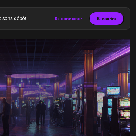
 sans dépôt
Se connecter
S'inscrire