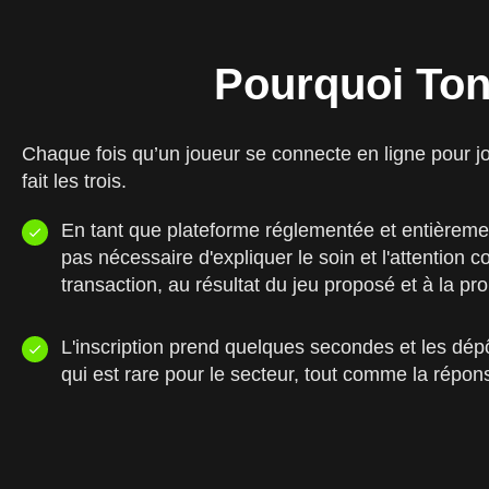
Pourquoi Tony
Chaque fois qu’un joueur se connecte en ligne pour jou
fait les trois.
En tant que plateforme réglementée et entièrement
pas nécessaire d'expliquer le soin et l'attention
transaction, au résultat du jeu proposé et à la pr
L'inscription prend quelques secondes et les dép
qui est rare pour le secteur, tout comme la répo