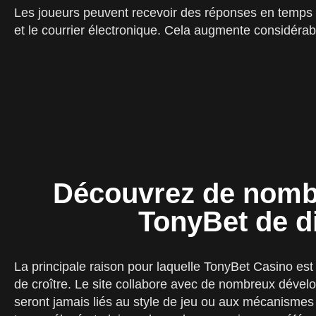
Les joueurs peuvent recevoir des réponses en temps ré
et le courrier électronique. Cela augmente considérabl
Découvrez de nombr
TonyBet de d
La principale raison pour laquelle TonyBet Casino est
de croître. Le site collabore avec de nombreux dévelo
seront jamais liés au style de jeu ou aux mécanisme