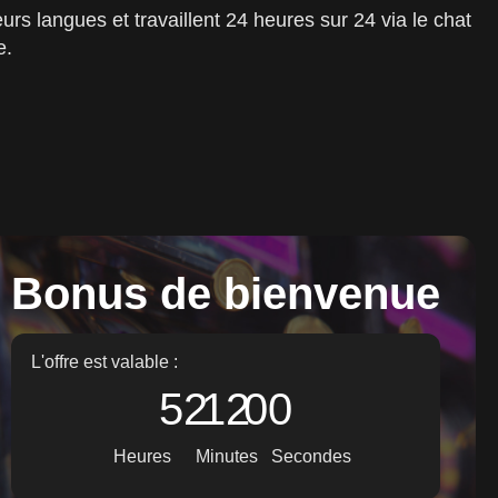
s langues et travaillent 24 heures sur 24 via le chat
e.
Bonus de bienvenue
L'offre est valable :
52
11
59
Heures
Minutes
Secondes