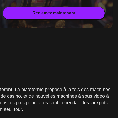
Réclamez maintenant
fférent. La plateforme propose à la fois des machines
eu de casino, et de nouvelles machines à sous vidéo à
sous les plus populaires sont cependant les jackpots
n seul tour.