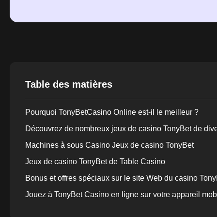
Table des matières
Pourquoi TonyBetCasino Online est-il le meilleur ?
Découvrez de nombreux jeux de casino TonyBet de dive
Machines à sous Casino Jeux de casino TonyBet
Jeux de casino TonyBet de Table Casino
Bonus et offres spéciaux sur le site Web du casino Ton
Jouez à TonyBet Casino en ligne sur votre appareil mob
Transferts simples de fonds en ligne vers le casino Ton