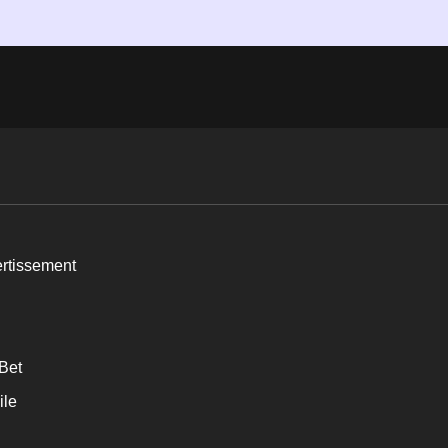
rtissement
yBet
ile
yBet France